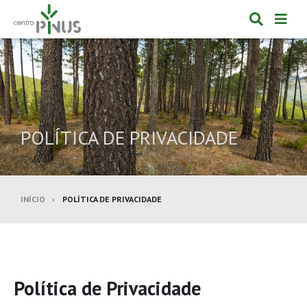
Alternar
Alte
formulá
de
de
nav
pesquis
POLÍTICA DE PRIVACIDADE
INÍCIO
POLÍTICA DE PRIVACIDADE
Política de Privacidade