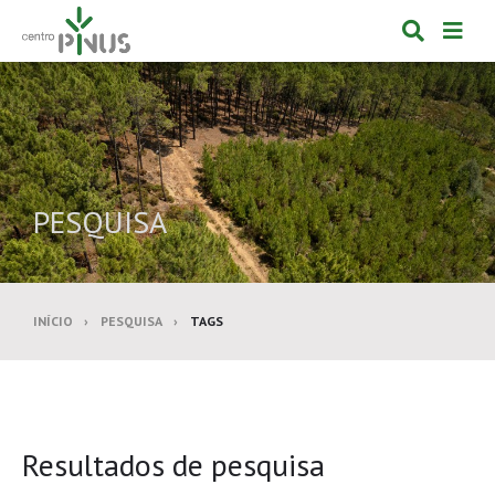
Alternar
Alte
formulá
de
de
nav
pesquis
PESQUISA
INÍCIO
PESQUISA
TAGS
Resultados de pesquisa