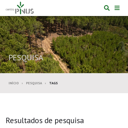
Alternar
Alte
formulá
de
de
nav
pesquis
PESQUISA
INÍCIO
PESQUISA
TAGS
Resultados de pesquisa