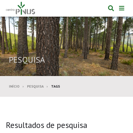
Alternar
Alte
formulá
de
de
nav
pesquis
PESQUISA
INÍCIO
PESQUISA
TAGS
Resultados de pesquisa