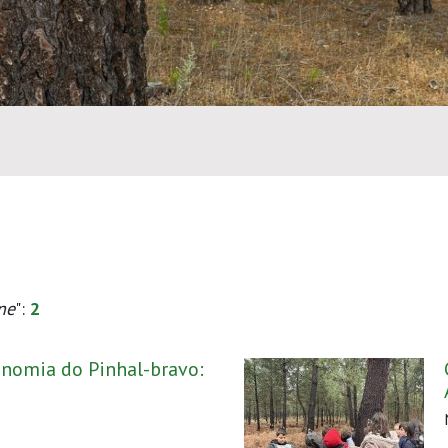
ne
":
2
onomia do Pinhal-bravo: