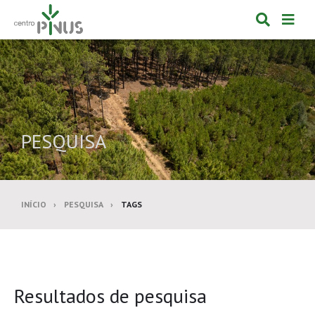
Alternar
Alte
formulá
de
de
nav
pesquis
PESQUISA
INÍCIO
PESQUISA
TAGS
Resultados de pesquisa