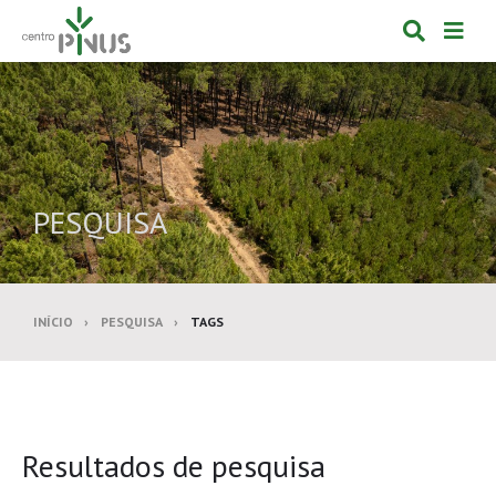
Alternar
Alte
formulá
de
de
nav
pesquis
PESQUISA
INÍCIO
PESQUISA
TAGS
Resultados de pesquisa