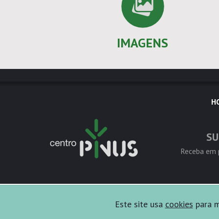
IMAGENS
H
SU
Receba em p
Este site usa
cookies
para me
Copyright © 2026 Centro PINUS - Todos os direitos rese