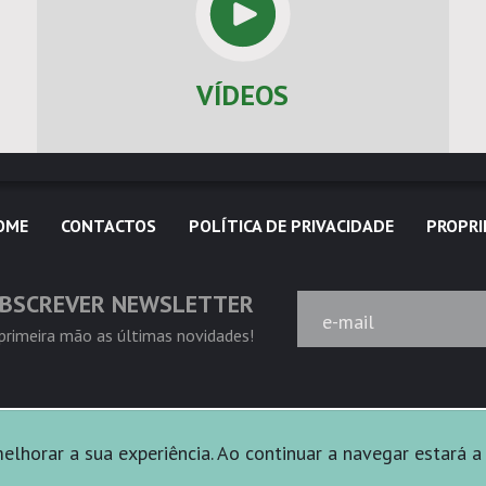
VÍDEOS
OME
CONTACTOS
POLÍTICA DE PRIVACIDADE
PROPRI
BSCREVER NEWSLETTER
e-mail
rimeira mão as últimas novidades!
lhorar a sua experiência. Ao continuar a navegar estará a 
rvados.
Powered by
Ficta Design