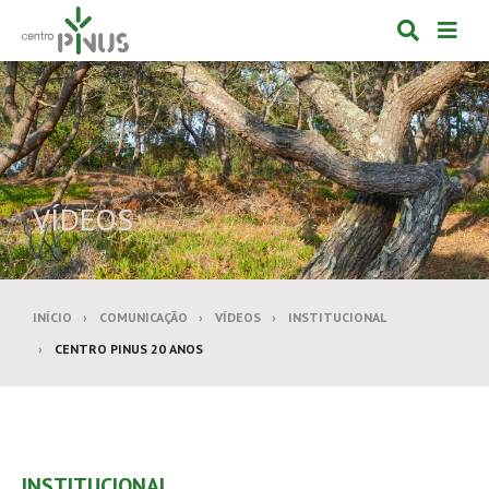
Alternar
Alte
formulá
de
de
nav
pesquis
VÍDEOS
INÍCIO
COMUNICAÇÃO
VÍDEOS
INSTITUCIONAL
CENTRO PINUS 20 ANOS
INSTITUCIONAL