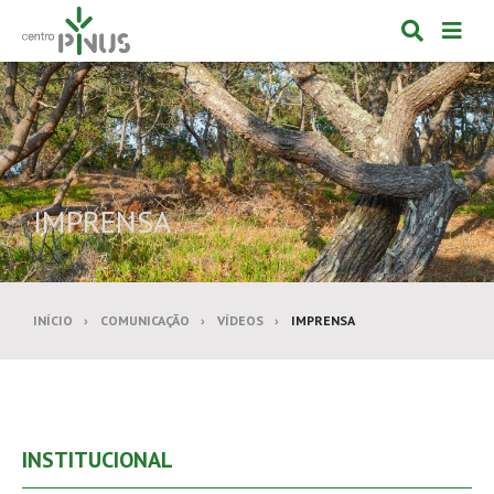
Alternar
Alte
formulá
de
de
nav
pesquis
IMPRENSA
INÍCIO
COMUNICAÇÃO
VÍDEOS
IMPRENSA
INSTITUCIONAL