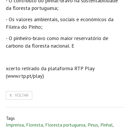
- O contributo do pinhal-bravo na sustentabilidade
da floresta portuguesa;
- Os valores ambientais, sociais e económicos da
Fileira do Pinho;
- O pinheiro-bravo como maior reservatório de
carbono da floresta nacional. E
xcerto retirado da plataforma RTP Play
(www.rtp.pt/play)
VOLTAR
Tags
Imprensa
,
Floresta
,
Floresta portuguesa
,
Pinus
,
Pinhal
,