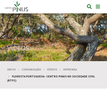
Alternar
Alte
formulá
de
de
nav
pesquis
VÍDEOS
INÍCIO
COMUNICAÇÃO
VÍDEOS
IMPRENSA
FLORESTA PORTUGUESA - CENTRO PINUS NO SOCIEDADE CIVIL
(RTP2)