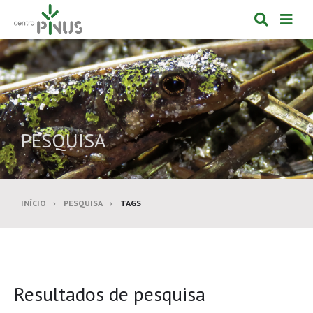
Alternar
Alte
formulá
de
de
nav
pesquis
PESQUISA
INÍCIO
PESQUISA
TAGS
Resultados de pesquisa