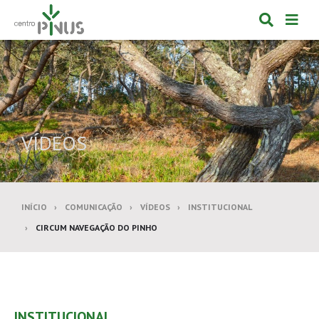
Alternar
Alte
formulá
de
de
nav
pesquis
VÍDEOS
INÍCIO
COMUNICAÇÃO
VÍDEOS
INSTITUCIONAL
CIRCUM NAVEGAÇÃO DO PINHO
INSTITUCIONAL