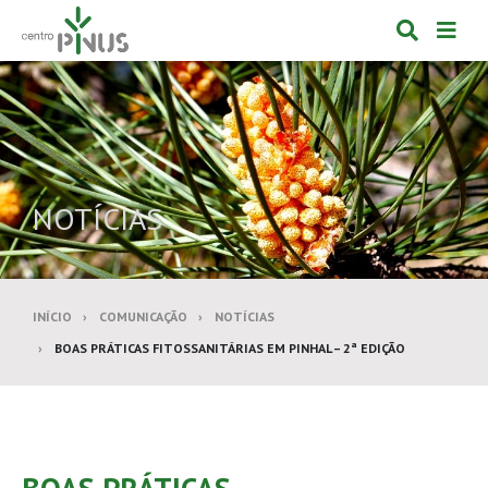
Alternar
Alte
formulá
de
de
nav
pesquis
NOTÍCIAS
INÍCIO
COMUNICAÇÃO
NOTÍCIAS
BOAS PRÁTICAS FITOSSANITÁRIAS EM PINHAL – 2ª EDIÇÃO