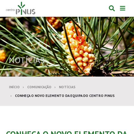
Alternar
Alte
formulá
de
de
nav
pesquis
NOTÍCIAS
INÍCIO
COMUNICAÇÃO
NOTÍCIAS
CONHEÇA O NOVO ELEMENTO DA EQUIPA DO CENTRO PINUS