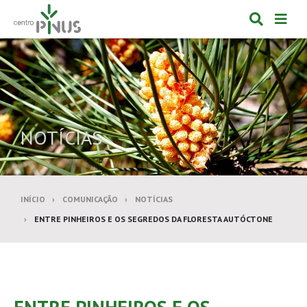
Alternar
Alte
formulá
de
de
nav
pesquis
NOTÍCIAS
INÍCIO
COMUNICAÇÃO
NOTÍCIAS
ENTRE PINHEIROS E OS SEGREDOS DA FLORESTA AUTÓCTONE