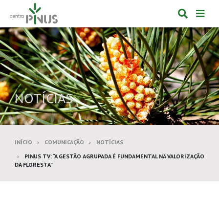
Alternar
Alte
formulá
de
de
nav
pesquis
NOTÍCIAS
INÍCIO
COMUNICAÇÃO
NOTÍCIAS
PINUS TV: “A GESTÃO AGRUPADA É FUNDAMENTAL NA VALORIZAÇÃO
DA FLORESTA”