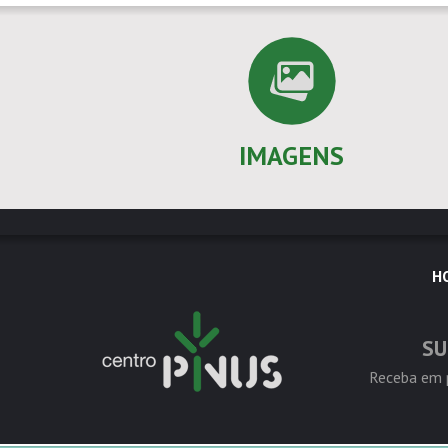
IMAGENS
H
SU
Receba em p