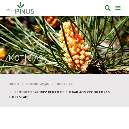
Alternar
Alte
formulá
de
de
nav
pesquis
NOTÍCIAS
INÍCIO
COMUNICAÇÃO
NOTÍCIAS
SEMENTES "+PINUS" PERTO DE CHEGAR AOS PRODUTORES
FLORESTAIS