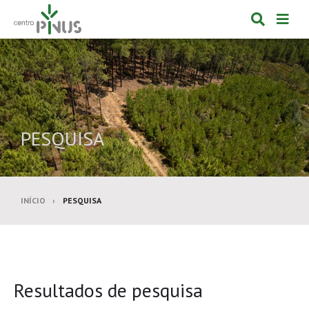
Alternar
Alte
formulá
de
de
nav
pesquis
PESQUISA
INÍCIO
PESQUISA
Resultados de pesquisa