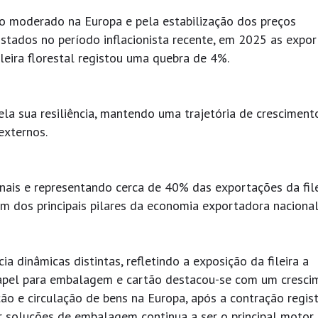
 moderado na Europa e pela estabilização dos preços
gistados no período inflacionista recente, em 2025 as expo
leira florestal registou uma quebra de 4%.
ela sua resiliência, mantendo uma trajetória de cresciment
externos.
ais e representando cerca de 40% das exportações da file
 um dos principais pilares da economia exportadora naciona
a dinâmicas distintas, refletindo a exposição da fileira a
papel para embalagem e cartão destacou-se com um cresci
ão e circulação de bens na Europa, após a contração regis
 soluções de embalagem continua a ser o principal motor