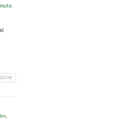
inuto
.
al
OLTAR
dos
,