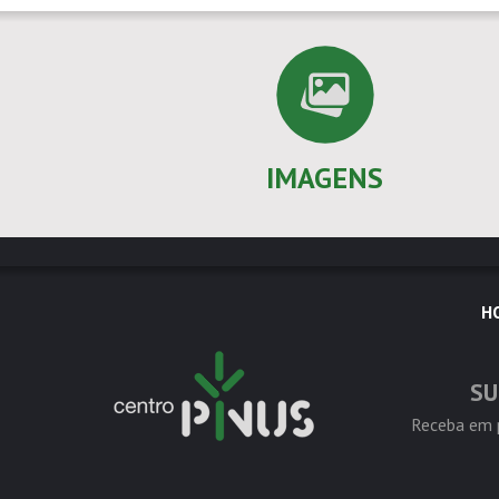
IMAGENS
H
SU
Receba em p