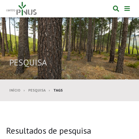
Alternar
Alte
formulá
de
de
nav
pesquis
PESQUISA
INÍCIO
PESQUISA
TAGS
Resultados de pesquisa