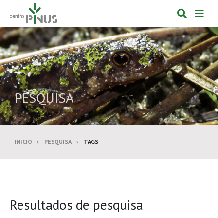
Alternar
Alte
formulá
de
de
nav
pesquis
PESQUISA
INÍCIO
PESQUISA
TAGS
Resultados de pesquisa