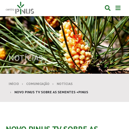
Alternar
Alte
formulá
de
de
nav
pesquis
NOTÍCIAS
INÍCIO
COMUNICAÇÃO
NOTÍCIAS
NOVO PINUS TV SOBRE AS SEMENTES +PINUS