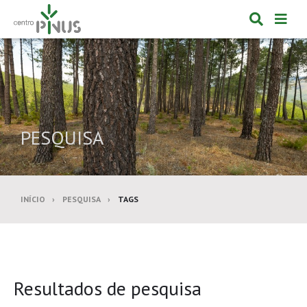
Alternar
Alte
formulá
de
de
nav
pesquis
PESQUISA
INÍCIO
PESQUISA
TAGS
Resultados de pesquisa