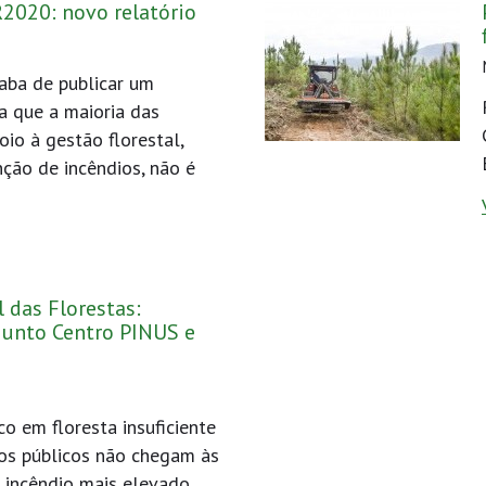
2020: novo relatório
aba de publicar um
la que a maioria das
io à gestão florestal,
nção de incêndios, não é
l das Florestas:
unto Centro PINUS e
o em floresta insuficiente
os públicos não chegam às
 incêndio mais elevado.