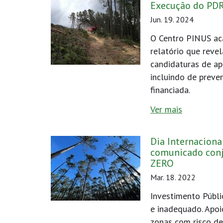
Execução do PDR
Jun. 19. 2024
O Centro PINUS ac
relatório que reve
candidaturas de apo
incluindo de preve
financiada.
Ver mais
Dia Internaciona
comunicado conj
ZERO
Mar. 18. 2022
Investimento Públic
e inadequado. Apoi
zonas com risco de