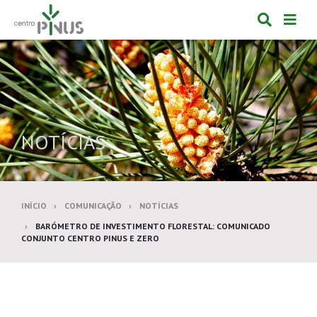
Alternar
Alte
formulá
de
de
nav
pesquis
NOTÍCIAS
INÍCIO
COMUNICAÇÃO
NOTÍCIAS
BARÓMETRO DE INVESTIMENTO FLORESTAL: COMUNICADO
CONJUNTO CENTRO PINUS E ZERO