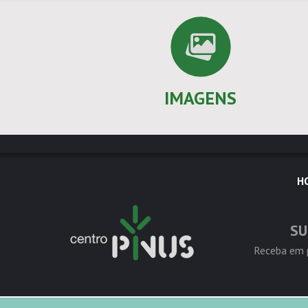
IMAGENS
H
SU
Receba em p