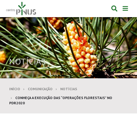
Alternar
Alte
formulá
de
de
nav
pesquis
NOTÍCIAS
INÍCIO
COMUNICAÇÃO
NOTÍCIAS
CONHEÇA A EXECUÇÃO DAS “OPERAÇÕES FLORESTAIS” NO
PDR2020