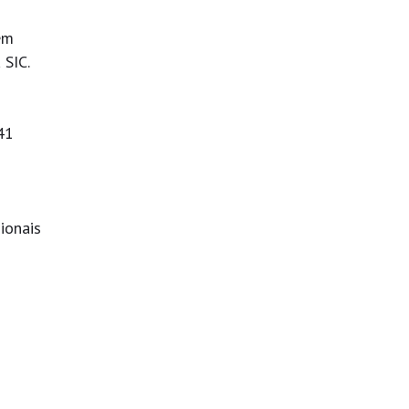
gem
a SIC.
41
ionais