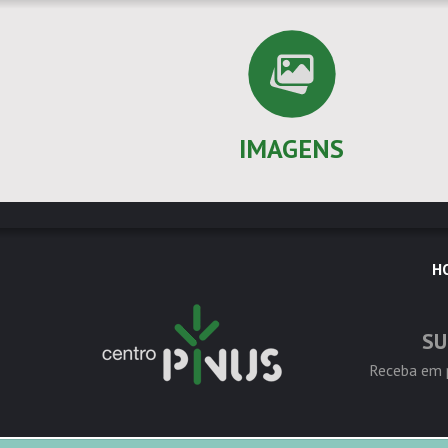
IMAGENS
H
SU
Receba em p