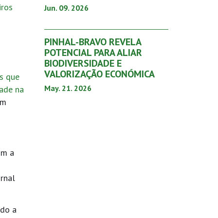
iros
Jun. 09. 2026
PINHAL-BRAVO REVELA
POTENCIAL PARA ALIAR
BIODIVERSIDADE E
VALORIZAÇÃO ECONÓMICA
as que
May. 21. 2026
dade na
em
om a
ornal
ído a