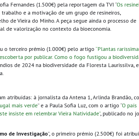
Sofia Fernandes (1.500€) pela reportagem da TVI “
Os resine
 trabalho e a motivação de um grupo de resineiros,
lho de Vieira do Minho. A peça segue ainda o processo de
ial de valorização no contexto da bioeconomia.
u o terceiro prémio (1.000€) pelo artigo
“Plantas raríssim
escoberta por publicar. Como o fogo fustigou a biodiversi
êndios de 2024 na biodiversidade da Floresta Laurissilva, 
a.
 atribuídas: à jornalista da Antena 1, Arlinda Brandão, c
ugal mais verde
” e a Paula Sofia Luz, com o artigo “
O país
e insiste em relembrar Vieira Natividade”
, publicado no j
smo de Investigação
”, o primeiro prémio (2.500€) foi atribu