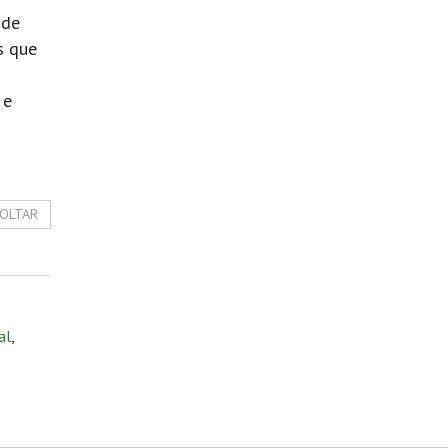
 de
s que
 e
OLTAR
al
,