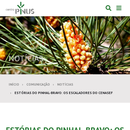
Alternar
Alte
formulá
de
de
nav
pesquis
NOTÍCIAS
INÍCIO
COMUNICAÇÃO
NOTÍCIAS
ESTÓRIAS DO PINHAL-BRAVO: OS ESCALADORES DO CENASEF