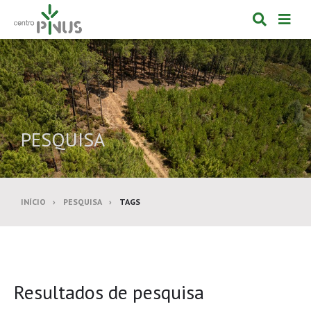
Alternar
Alte
formulá
de
de
nav
pesquis
PESQUISA
INÍCIO
PESQUISA
TAGS
Resultados de pesquisa