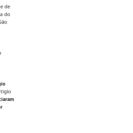
 e de
ia do
São
o
gio
tígio
ciaram
r