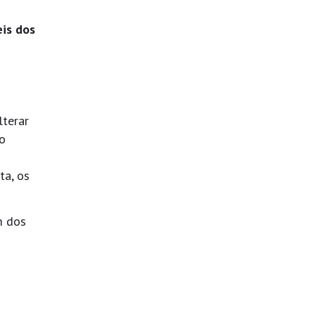
is dos
lterar
do
ta, os
m dos