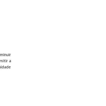
minuir
itir a
uidade