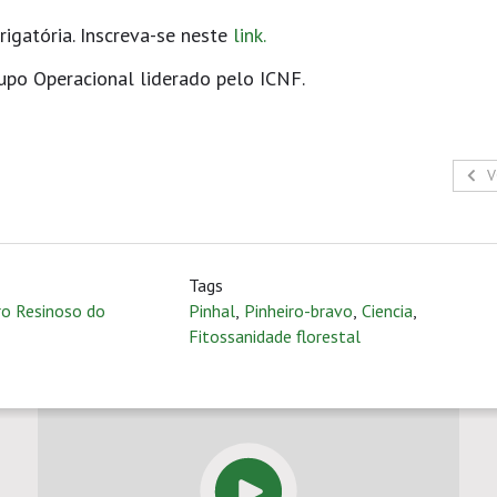
rigatória. Inscreva-se neste
link
.
upo Operacional liderado pelo ICNF.
V
Tags
ro Resinoso do
Pinhal
,
Pinheiro-bravo
,
Ciencia
,
Fitossanidade florestal