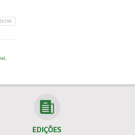
OLTAR
hal
,
EDIÇÕES