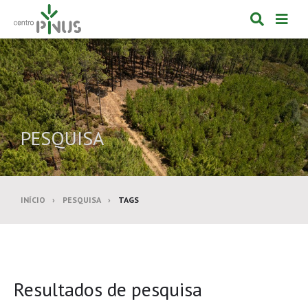
Alternar
Alte
formulá
de
de
nav
pesquis
PESQUISA
INÍCIO
PESQUISA
TAGS
Resultados de pesquisa