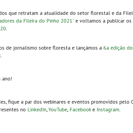
dos que retratam a atualidade do setor florestal e da File
cadores da Fileira do Pinho 2021”
e voltamos a publicar os
020
.
os de jornalismo sobre floresta e lançámos a
6a edição do
.
m ano!
es, fique a par dos webinares e eventos promovidos pelo 
presentes no
LinkedIn
,
YouTube
,
Facebook
e
Instagram
.