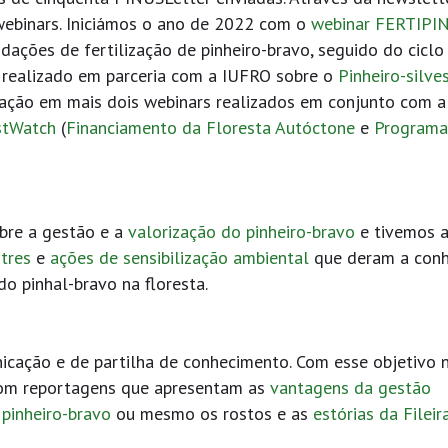
webinars. Iniciámos o ano de 2022 com o
webinar FERTIPI
ações de fertilização de pinheiro-bravo, seguido do ciclo
o, realizado em parceria com a IUFRO sobre o
Pinheiro-silve
ipação em mais dois webinars realizados em conjunto com a
stWatch
(
Financiamento da Floresta Autóctone
e
Programa
bre a gestão e a
valorização do pinheiro-bravo
e tivemos 
tres
e
ações de sensibilização ambiental
que deram a conh
do pinhal-bravo na floresta.
nicação e de partilha de conhecimento. Com esse objetivo 
om reportagens que apresentam as
vantagens da gestão
pinheiro-bravo
ou mesmo os rostos e as
estórias da Fileira