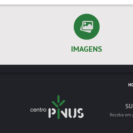
IMAGENS
H
SU
Receba em p