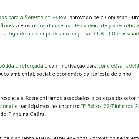
ios para a floresta no PEPAC
aprovado pela Comissão Euro
floresta
e os
riscos da queima de madeira de pinheiro-bra
e artigo de opinião publicado no jornal PÚBLICO e assina
sólida e reforçada
e com motivação para
concretizar ativi
uto ambiental, social e económico da floresta de pinho.
resenciais. Reencontrámos associados e colegas do setor 
cional
e participámos no encontro
“Piñeiros 22/Pinheiros 2
 do Pinho na Galiza.
s de cinquenta PINUSLetter enviadas. Através da newslett