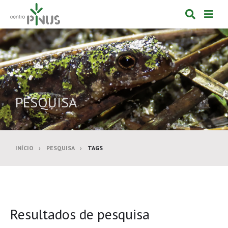
Alternar
Alte
formulá
de
de
nav
pesquis
PESQUISA
INÍCIO
PESQUISA
TAGS
Resultados de pesquisa