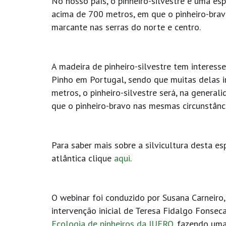
No nosso país, o pinheiro-silvestre é uma es
acima de 700 metros, em que o pinheiro-brav
marcante nas serras do norte e centro.
A madeira de pinheiro-silvestre tem interess
Pinho em Portugal, sendo que muitas delas i
metros, o pinheiro-silvestre será, na genera
que o pinheiro-bravo nas mesmas circunstânc
Para saber mais sobre a silvicultura desta es
atlântica clique
aqui
.
O webinar foi conduzido por Susana Carneir
intervenção inicial de Teresa Fidalgo Fonse
Ecologia de pinheiros da IUFRO,
fazendo uma 