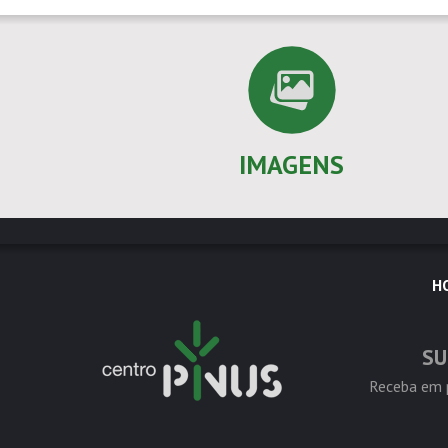
IMAGENS
H
SU
Receba em p