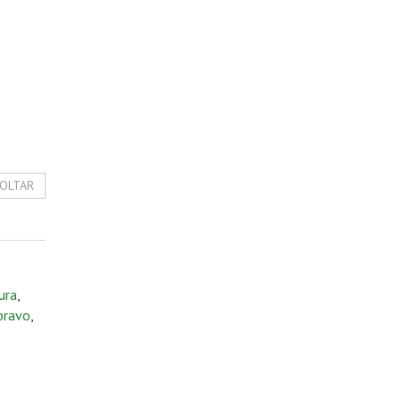
OLTAR
tura
,
bravo
,