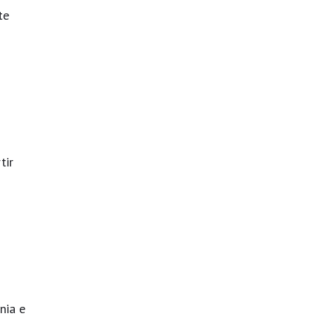
te
tir
nia e