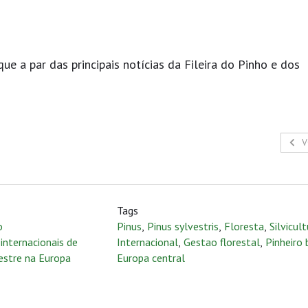
e a par das principais notícias da Fileira do Pinho e dos
g
V
Tags
o
Pinus
,
Pinus sylvestris
,
Floresta
,
Silvicul
 internacionais de
Internacional
,
Gestao florestal
,
Pinheiro 
estre na Europa
Europa central