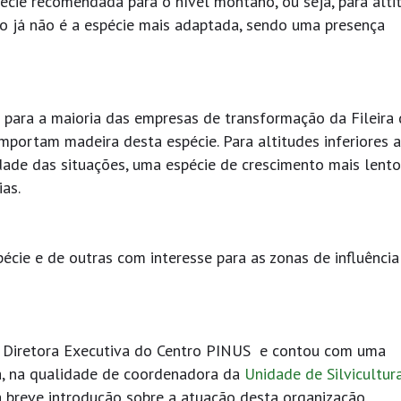
pécie recomendada para o nível montano, ou seja, para alti
o já não é a espécie mais adaptada, sendo uma presença
e para a maioria das empresas de transformação da Fileira
mportam madeira desta espécie. Para altitudes inferiores 
lidade das situações, uma espécie de crescimento mais lent
ias.
pécie e de outras com interesse para as zonas de influência
o, Diretora Executiva do Centro PINUS e contou com uma
ca, na qualidade de coordenadora da
Unidade de Silvicultur
breve introdução sobre a atuação desta organização