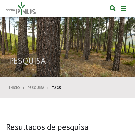
Alternar
Alte
formulá
de
de
nav
pesquis
PESQUISA
INÍCIO
PESQUISA
TAGS
Resultados de pesquisa