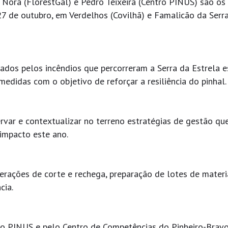
 Nora (FlorestGal) e Pedro Teixeira (Centro PINUS) são os
27 de outubro, em Verdelhos (Covilhã) e Famalicão da Serr
etados pelos incêndios que percorreram a Serra da Estrela e
edidas com o objetivo de reforçar a resiliência do pinhal.
rvar e contextualizar no terreno estratégias de gestão qu
impacto este ano.
rações de corte e rechega, preparação de lotes de materi
cia.
ro PINUS e pelo Centro de Competências do Pinheiro-Brav