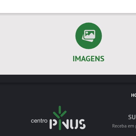
IMAGENS
H
SU
Receba em p