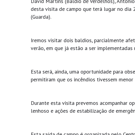
David Martins (Baldio de Verdelhos), António
desta visita de campo que terá lugar no dia 
(Guarda).
Iremos visitar dois baldios, parcialmente af
verão, em que já estão a ser implementadas m
Esta será, ainda, uma oportunidade para obse
permitiram que os incêndios tivessem menor 
Durante esta visita prevemos acompanhar ope
lenhoso e ações de estabilização de emergên
Esta saída de campo é organizada pelo Cent