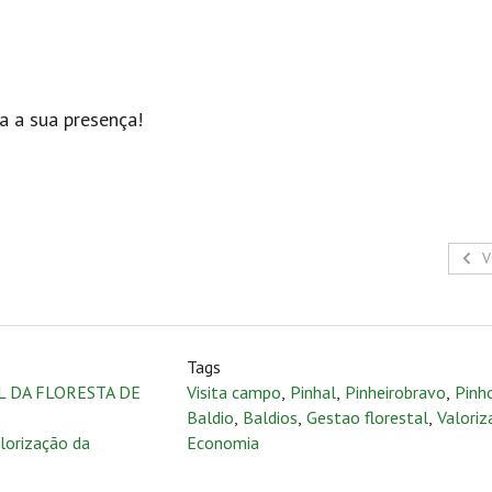
a a sua presença!
V
Tags
L DA FLORESTA DE
Visita campo
,
Pinhal
,
Pinheirobravo
,
Pinh
Baldio
,
Baldios
,
Gestao florestal
,
Valoriz
lorização da
Economia