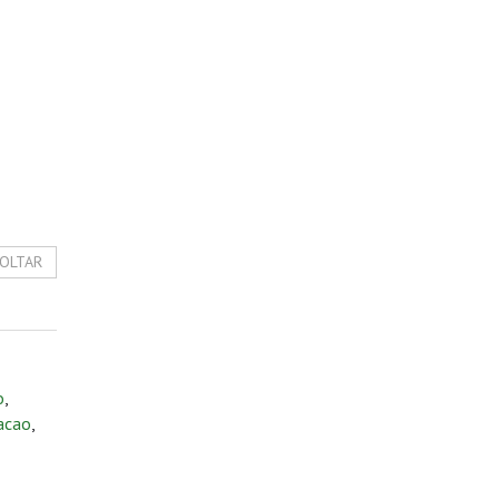
OLTAR
o
,
acao
,