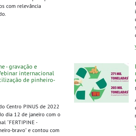
ros com relevância
do.
ne - gravação e
ebinar internacional
tilização de pinheiro-
 do Centro PINUS de 2022
o dia 12 de janeiro com o
nal “FERTIPINE -
nheiro-bravo” e contou com