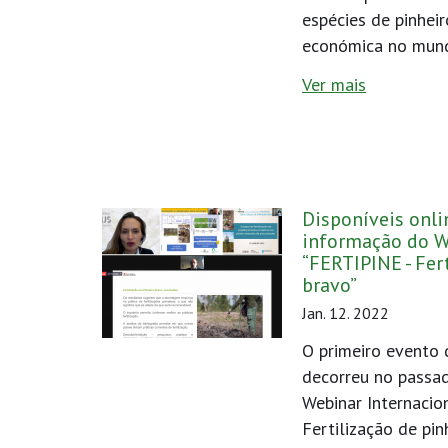
espécies de pinhei
económica no mun
Ver mais
Disponíveis onli
informação do W
“FERTIPINE - Fer
bravo”
Jan. 12. 2022
O primeiro evento
decorreu no passad
Webinar Internacio
Fertilização de pi