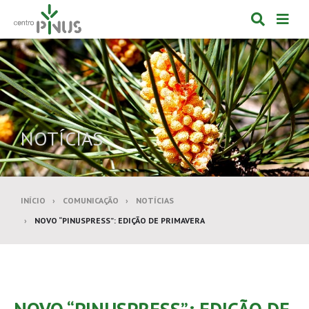
Alternar
Alte
formulá
de
de
nav
pesquis
NOTÍCIAS
INÍCIO
COMUNICAÇÃO
NOTÍCIAS
NOVO “PINUSPRESS”: EDIÇÃO DE PRIMAVERA