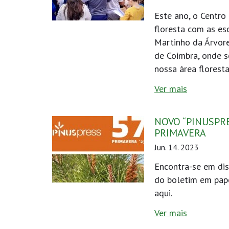
Este ano, o Centro
floresta com as esc
Martinho da Árvor
de Coimbra, onde 
nossa área florest
Ver mais
NOVO “PINUSPRE
PRIMAVERA
Jun. 14. 2023
Encontra-se em dis
do boletim em pape
aqui.
Ver mais