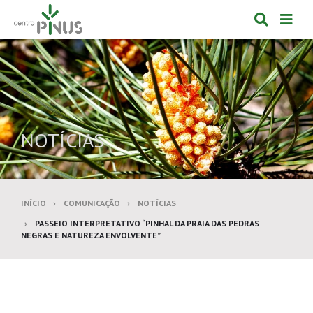
Alternar
Alte
formulá
de
de
nav
pesquis
NOTÍCIAS
INÍCIO
COMUNICAÇÃO
NOTÍCIAS
PASSEIO INTERPRETATIVO “PINHAL DA PRAIA DAS PEDRAS
NEGRAS E NATUREZA ENVOLVENTE”