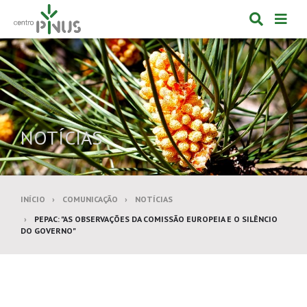
Alternar
Alte
formulá
de
de
nav
pesquis
NOTÍCIAS
INÍCIO
COMUNICAÇÃO
NOTÍCIAS
PEPAC: "AS OBSERVAÇÕES DA COMISSÃO EUROPEIA E O SILÊNCIO
DO GOVERNO"