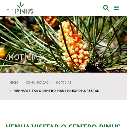
Alternar
Alte
formulá
de
de
nav
pesquis
NOTÍCIAS
INÍCIO
COMUNICAÇÃO
NOTÍCIAS
VENHA VISITAR O CENTRO PINUS NA EXPOFLORESTAL