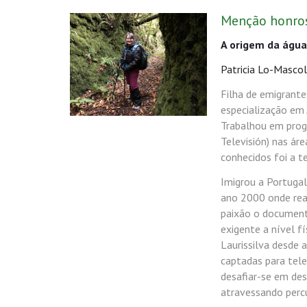
Menção honro
A origem da água
Patricia Lo-Masco
Filha de emigrante
especialização em 
Trabalhou em prog
Televisión) nas ár
conhecidos foi a t
Imigrou a Portuga
ano 2000 onde real
paixão o documentá
exigente a nível f
Laurissilva desde 
captadas para tele
desafiar-se em de
atravessando percu