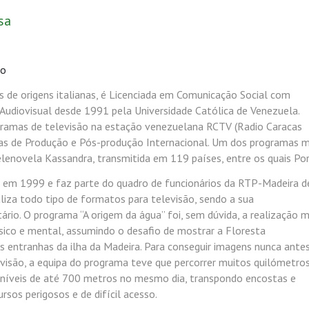
sa
lo
s de origens italianas, é Licenciada em Comunicação Social com
Audiovisual desde 1991 pela Universidade Católica de Venezuela.
ramas de televisão na estação venezuelana RCTV (Radio Caracas
eas de Produção e Pós-produção Internacional. Um dos programas m
elenovela Kassandra, transmitida em 119 países, entre os quais Po
l em 1999 e faz parte do quadro de funcionários da RTP-Madeira d
iza todo tipo de formatos para televisão, sendo a sua
rio. O programa “A origem da água” foi, sem dúvida, a realização m
ísico e mental, assumindo o desafio de mostrar a Floresta
as entranhas da ilha da Madeira. Para conseguir imagens nunca ante
visão, a equipa do programa teve que percorrer muitos quilómetro
sníveis de até 700 metros no mesmo dia, transpondo encostas e
rsos perigosos e de difícil acesso.