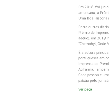
Em 2016, foi júri 
americano, o Prémi
Uma Boa História (
Entre outras disti
Prémio de Imprensa
aequo), em 2019. 
“Chernobyl, Onde 
É a autora principa
portugueses em con
Imprensa do Prémi
Apifarma. Também e
Cada pessoa é uma 
paixão pelo jornal
Ver peça