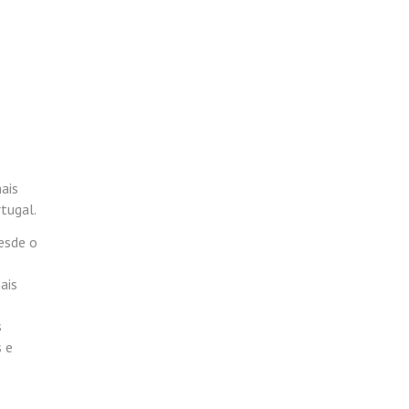
ais
rtugal.
esde o
ais
s
s e