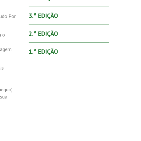
3.ª EDIÇÃO
Tudo Por
2.ª EDIÇÃO
m o
rtagem
1.ª EDIÇÃO
is
a
aequo).
 sua