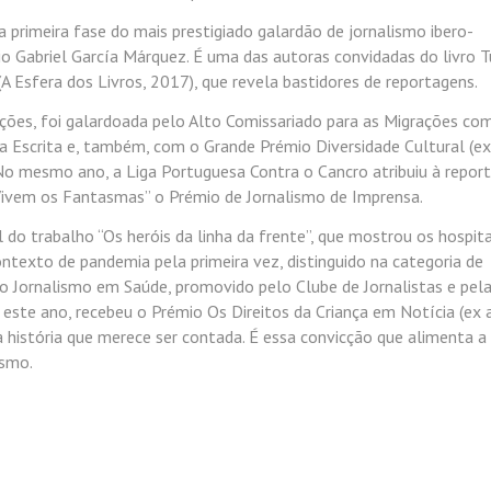
da primeira fase do mais prestigiado galardão de jornalismo ibero-
o Gabriel García Márquez. É uma das autoras convidadas do livro 
A Esfera dos Livros, 2017), que revela bastidores de reportagens.
nções, foi galardoada pelo Alto Comissariado para as Migrações co
 Escrita e, também, com o Grande Prémio Diversidade Cultural (ex
No mesmo ano, a Liga Portuguesa Contra o Cancro atribuiu à repo
Vivem os Fantasmas” o Prémio de Jornalismo de Imprensa.
l do trabalho “Os heróis da linha da frente”, que mostrou os hospita
texto de pandemia pela primeira vez, distinguido na categoria de
o Jornalismo em Saúde, promovido pelo Clube de Jornalistas e pel
ste ano, recebeu o Prémio Os Direitos da Criança em Notícia (ex 
história que merece ser contada. É essa convicção que alimenta a
ismo.