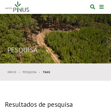
Alternar
Alte
formulá
de
de
nav
pesquis
PESQUISA
INÍCIO
PESQUISA
TAGS
Resultados de pesquisa