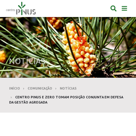
Alternar
Alte
formulá
de
de
nav
pesquis
NOTÍCIAS
INÍCIO
COMUNICAÇÃO
NOTÍCIAS
CENTRO PINUS E ZERO TOMAM POSIÇÃO CONJUNTA EM DEFESA
DA GESTÃO AGREGADA